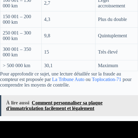
100 001 – 150
Léger
2,7
000 km
accroissement
150 001 – 200
4,3
Plus du double
000 km
250 001 – 300
9,8
Quintuplement
000 km
300 001 – 350
15
Très élevé
000 km
> 500 000 km
30,1
Maximum
Pour approfondir ce sujet, une lecture détaillée sur la fraude au
compteur est proposée par
La Tribune Auto
ou
Toplocation-71
pour
comprendre les moyens de contrôle.
À lire aussi
Comment personnaliser sa plaque
d'immatriculation facilement et légalement