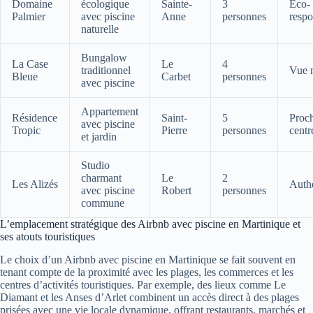
Domaine
écologique
Sainte-
3
Éco-
Palmier
avec piscine
Anne
personnes
respo
naturelle
Bungalow
La Case
Le
4
traditionnel
Vue 
Bleue
Carbet
personnes
avec piscine
Appartement
Résidence
Saint-
5
Proc
avec piscine
Tropic
Pierre
personnes
centr
et jardin
Studio
charmant
Le
2
Les Alizés
Auth
avec piscine
Robert
personnes
commune
L’emplacement stratégique des Airbnb avec piscine en Martinique et
ses atouts touristiques
Le choix d’un Airbnb avec piscine en Martinique se fait souvent en
tenant compte de la proximité avec les plages, les commerces et les
centres d’activités touristiques. Par exemple, des lieux comme Le
Diamant et les Anses d’Arlet combinent un accès direct à des plages
prisées avec une vie locale dynamique, offrant restaurants, marchés et