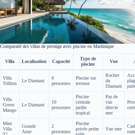
Comparatif des villas de prestige avec piscine en Martinique
Type de
Villa
Localisation
Capacité
Vue
piscine
Rocher
Accè
Villa
6
Piscine sur
Le Diamant
du
plag
Trillion
personnes
terrasse
Diamant
park
Piscine
Pas de
Villa
10
centrale
vue
Pro
Green
Le Diamant
personnes
jardin
directe
cent
Mango
tropical
mer
Mini
Piscine
Grande
2
Cad
Villa
privée petite
Vue mer
Anse
personnes
rom
T1
taille