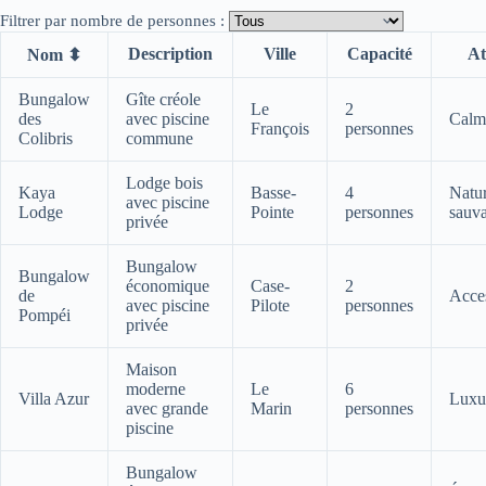
Filtrer par nombre de personnes :
Description
Ville
Capacité
At
Nom
⬍
Bungalow
Gîte créole
Le
2
des
avec piscine
Calm
François
personnes
Colibris
commune
Lodge bois
Kaya
Basse-
4
Natu
avec piscine
Lodge
Pointe
personnes
sauv
privée
Bungalow
Bungalow
économique
Case-
2
de
Acces
avec piscine
Pilote
personnes
Pompéi
privée
Maison
moderne
Le
6
Villa Azur
Luxu
avec grande
Marin
personnes
piscine
Bungalow