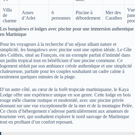
Villa
Vue
Anses
6
Piscine à
Mer des
de
pan
d’Arlet
personnes
débordement
Caraïbes
charme
pro
Les bungalows et lodges avec piscine pour une immersion authentique
en Martinique
Pour les voyageurs à la recherche d’un séjour alliant nature et
simplicité, les bungalows avec piscine sont une option idéale. Le Gîte
des Colibris, situé au François, est un exemple parfait d’intimité dans
un jardin tropical tout en bénéficiant d’une piscine commune. Ce
logement séduit par son ambiance créole authentique et une simplicité
chaleureuse, parfaite pour les couples souhaitant un cadre calme à
seulement quelques minutes de la plage.
D’un autre côté, au cœur de la forêt tropicale martiniquaise, le Kaya
Lodge offre une expérience unique en son genre. Cette lodge en bois
rouge mêle charme rustique et modernité, avec une piscine privée
donnant sur une vue exceptionnelle de la mer et de la montagne Pelée.
Ce choix d’hébergement s’adresse particulièrement aux amateurs de
tourisme vert, qui souhaitent explorer le nord sauvage de Martinique
tout en profitant d’un confort reposant.