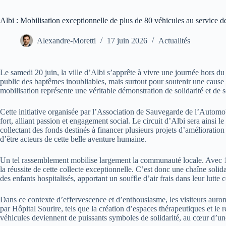
Albi : Mobilisation exceptionnelle de plus de 80 véhicules au service d
Alexandre-Moretti
17 juin 2026
Actualités
Le samedi 20 juin, la ville d’Albi s’apprête à vivre une journée hors d
public des baptêmes inoubliables, mais surtout pour soutenir une cause e
mobilisation représente une véritable démonstration de solidarité et de
Cette initiative organisée par l’Association de Sauvegarde de l’Automo
fort, alliant passion et engagement social. Le circuit d’Albi sera ainsi 
collectant des fonds destinés à financer plusieurs projets d’amélioratio
d’être acteurs de cette belle aventure humaine.
Un tel rassemblement mobilise largement la communauté locale. Avec 12
la réussite de cette collecte exceptionnelle. C’est donc une chaîne soli
des enfants hospitalisés, apportant un souffle d’air frais dans leur lutte 
Dans ce contexte d’effervescence et d’enthousiasme, les visiteurs auront
par Hôpital Sourire, tels que la création d’espaces thérapeutiques et le
véhicules deviennent de puissants symboles de solidarité, au cœur d’un