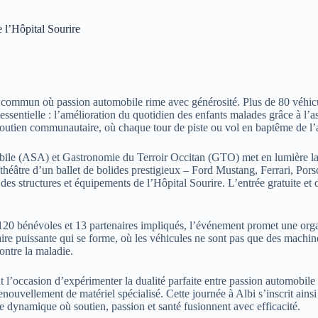
e l’Hôpital Sourire
u commun où passion automobile rime avec générosité. Plus de 80 véhicule
ssentielle : l’amélioration du quotidien des enfants malades grâce à l’a
 soutien communautaire, où chaque tour de piste ou vol en baptême de l’a
bile (ASA) et Gastronomie du Terroir Occitan (GTO) met en lumière la c
le théâtre d’un ballet de bolides prestigieux – Ford Mustang, Ferrari, Po
n des structures et équipements de l’Hôpital Sourire. L’entrée gratuite 
0 bénévoles et 13 partenaires impliqués, l’événement promet une organi
daire puissante qui se forme, où les véhicules ne sont pas que des machin
contre la maladie.
 l’occasion d’expérimenter la dualité parfaite entre passion automobile 
 renouvellement de matériel spécialisé. Cette journée à Albi s’inscrit a
e dynamique où soutien, passion et santé fusionnent avec efficacité.