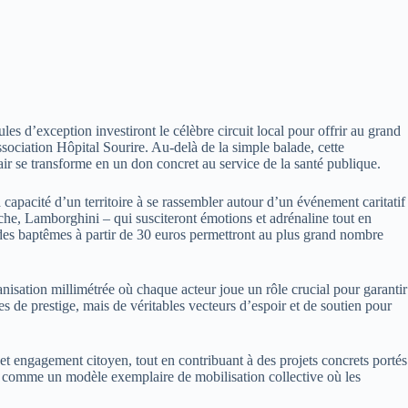
s d’exception investiront le célèbre circuit local pour offrir au grand
ssociation Hôpital Sourire. Au-delà de la simple balade, cette
ir se transforme en un don concret au service de la santé publique.
apacité d’un territoire à se rassembler autour d’un événement caritatif
rsche, Lamborghini – qui susciteront émotions et adrénaline tout en
et des baptêmes à partir de 30 euros permettront au plus grand nombre
sation millimétrée où chaque acteur joue un rôle crucial pour garantir
es de prestige, mais de véritables vecteurs d’espoir et de soutien pour
et engagement citoyen, tout en contribuant à des projets concrets portés
insi comme un modèle exemplaire de mobilisation collective où les