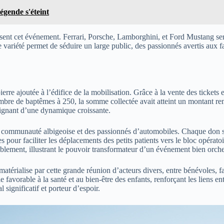
gende s'éteint
érisent cet événement. Ferrari, Porsche, Lamborghini, et Ford Mustang ser
 variété permet de séduire un large public, des passionnés avertis aux 
re ajoutée à l’édifice de la mobilisation. Grâce à la vente des tickets e
mbre de baptêmes à 250, la somme collectée avait atteint un montant rem
moignant d’une dynamique croissante.
la communauté albigeoise et des passionnés d’automobiles. Chaque don se 
ur faciliter les déplacements des petits patients vers le bloc opératoire,
blement, illustrant le pouvoir transformateur d’un événement bien orche
matérialise par cette grande réunion d’acteurs divers, entre bénévoles, f
vorable à la santé et au bien-être des enfants, renforçant les liens ent
 significatif et porteur d’espoir.