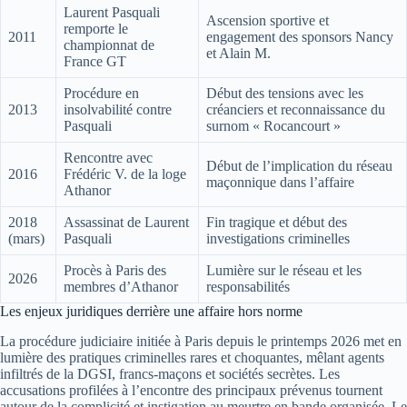
Laurent Pasquali
Ascension sportive et
remporte le
2011
engagement des sponsors Nancy
championnat de
et Alain M.
France GT
Procédure en
Début des tensions avec les
2013
insolvabilité contre
créanciers et reconnaissance du
Pasquali
surnom « Rocancourt »
Rencontre avec
Début de l’implication du réseau
2016
Frédéric V. de la loge
maçonnique dans l’affaire
Athanor
2018
Assassinat de Laurent
Fin tragique et début des
(mars)
Pasquali
investigations criminelles
Procès à Paris des
Lumière sur le réseau et les
2026
membres d’Athanor
responsabilités
Les enjeux juridiques derrière une affaire hors norme
La procédure judiciaire initiée à Paris depuis le printemps 2026 met en
lumière des pratiques criminelles rares et choquantes, mêlant agents
infiltrés de la DGSI, francs-maçons et sociétés secrètes. Les
accusations profilées à l’encontre des principaux prévenus tournent
autour de la complicité et instigation au meurtre en bande organisée. Le