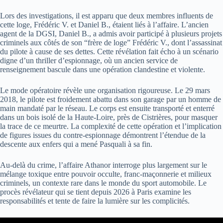
Lors des investigations, il est apparu que deux membres influents de
cette loge, Frédéric V. et Daniel B., étaient liés à l’affaire. L’ancien
agent de la DGSI, Daniel B., a admis avoir participé à plusieurs projets
criminels aux côtés de son “frère de loge” Frédéric V., dont l’assassinat
du pilote à cause de ses dettes. Cette révélation fait écho à un scénario
digne d’un thriller d’espionnage, où un ancien service de
renseignement bascule dans une opération clandestine et violente.
Le mode opératoire révèle une organisation rigoureuse. Le 29 mars
2018, le pilote est froidement abattu dans son garage par un homme de
main mandaté par le réseau. Le corps est ensuite transporté et enterré
dans un bois isolé de la Haute-Loire, près de Cistrières, pour masquer
la trace de ce meurtre. La complexité de cette opération et l’implication
de figures issues du contre-espionnage démontrent l’étendue de la
descente aux enfers qui a mené Pasquali à sa fin.
Au-delà du crime, l’affaire Athanor interroge plus largement sur le
mélange toxique entre pouvoir occulte, franc-maçonnerie et milieux
criminels, un contexte rare dans le monde du sport automobile. Le
procès révélateur qui se tient depuis 2026 à Paris examine les
responsabilités et tente de faire la lumière sur les complicités.