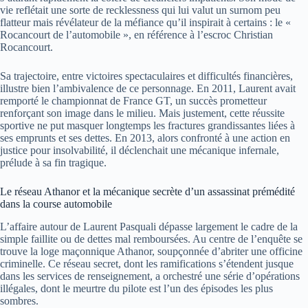
vie reflétait une sorte de recklessness qui lui valut un surnom peu
flatteur mais révélateur de la méfiance qu’il inspirait à certains : le «
Rocancourt de l’automobile », en référence à l’escroc Christian
Rocancourt.
Sa trajectoire, entre victoires spectaculaires et difficultés financières,
illustre bien l’ambivalence de ce personnage. En 2011, Laurent avait
remporté le championnat de France GT, un succès prometteur
renforçant son image dans le milieu. Mais justement, cette réussite
sportive ne put masquer longtemps les fractures grandissantes liées à
ses emprunts et ses dettes. En 2013, alors confronté à une action en
justice pour insolvabilité, il déclenchait une mécanique infernale,
prélude à sa fin tragique.
Le réseau Athanor et la mécanique secrète d’un assassinat prémédité
dans la course automobile
L’affaire autour de Laurent Pasquali dépasse largement le cadre de la
simple faillite ou de dettes mal remboursées. Au centre de l’enquête se
trouve la loge maçonnique Athanor, soupçonnée d’abriter une officine
criminelle. Ce réseau secret, dont les ramifications s’étendent jusque
dans les services de renseignement, a orchestré une série d’opérations
illégales, dont le meurtre du pilote est l’un des épisodes les plus
sombres.