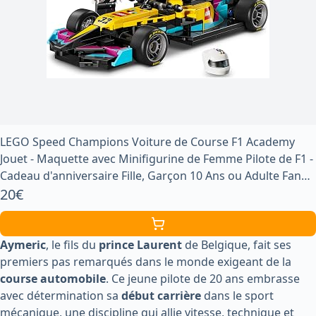
LEGO Speed Champions Voiture de Course F1 Academy
Jouet - Maquette avec Minifigurine de Femme Pilote de F1 -
Cadeau d'anniversaire Fille, Garçon 10 Ans ou Adulte Fan
de Sport Automobile 77258
20€
Aymeric
, le fils du
prince Laurent
de Belgique, fait ses
premiers pas remarqués dans le monde exigeant de la
course automobile
. Ce jeune pilote de 20 ans embrasse
avec détermination sa
début carrière
dans le sport
mécanique, une discipline qui allie vitesse, technique et