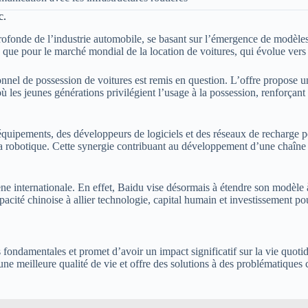
c.
rofonde de l’industrie automobile, se basant sur l’émergence de modèle
 que pour le marché mondial de la location de voitures, qui évolue vers d
nnel de possession de voitures est remis en question. L’offre propose un 
où les jeunes générations privilégient l’usage à la possession, renforçant
équipements, des développeurs de logiciels et des réseaux de recharge p
et la robotique. Cette synergie contribuant au développement d’une chaîn
 scène internationale. En effet, Baidu vise désormais à étendre son modè
capacité chinoise à allier technologie, capital humain et investissement p
ondamentales et promet d’avoir un impact significatif sur la vie quotidi
à une meilleure qualité de vie et offre des solutions à des problématique