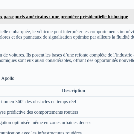
 passeports américains : une première présidentielle historique
ficielle embarquée, le véhicule peut interpréter les comportements imprévis
icolores et des panneaux de signalisation optimise par ailleurs la fluidité
n de voitures. Ils posent les bases d’une refonte complète de l’industrie
omiques sont eux aussi considérables, offrant des opportunités nouvelles
u Apollo
Description
tion en 360° des obstacles en temps réel
se prédictive des comportements routiers
gation optimisée même en zones urbaines denses
nication avec les infrastructures routières