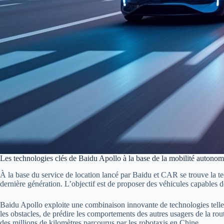
Les technologies clés de Baidu Apollo à la base de la mobilité autono
À la base du service de location lancé par Baidu et CAR se trouve la tec
dernière génération. L’objectif est de proposer des véhicules capables
Baidu Apollo exploite une combinaison innovante de technologies telles q
les obstacles, de prédire les comportements des autres usagers de la rou
des millions de kilomètres parcourus par les robotaxis en Chine.