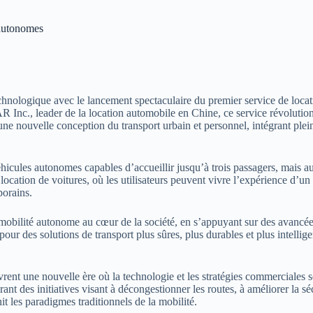
 autonomes
chnologique avec le lancement spectaculaire du premier service de loca
t CAR Inc., leader de la location automobile en Chine, ce service révolu
e nouvelle conception du transport urbain et personnel, intégrant pleinem
hicules autonomes capables d’accueillir jusqu’à trois passagers, mais aus
location de voitures, où les utilisateurs peuvent vivre l’expérience d’un
porains.
a mobilité autonome au cœur de la société, en s’appuyant sur des avanc
r des solutions de transport plus sûres, plus durables et plus intellig
t une nouvelle ère où la technologie et les stratégies commerciales se 
rant des initiatives visant à décongestionner les routes, à améliorer la s
it les paradigmes traditionnels de la mobilité.