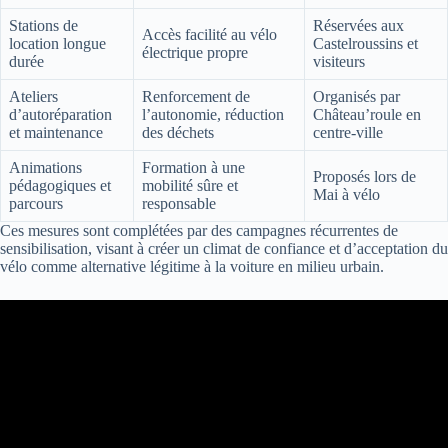
Stations de
Réservées aux
Accès facilité au vélo
location longue
Castelroussins et
électrique propre
durée
visiteurs
Ateliers
Renforcement de
Organisés par
d’autoréparation
l’autonomie, réduction
Château’roule en
et maintenance
des déchets
centre-ville
Animations
Formation à une
Proposés lors de
pédagogiques et
mobilité sûre et
Mai à vélo
parcours
responsable
Ces mesures sont complétées par des campagnes récurrentes de
sensibilisation, visant à créer un climat de confiance et d’acceptation du
vélo comme alternative légitime à la voiture en milieu urbain.