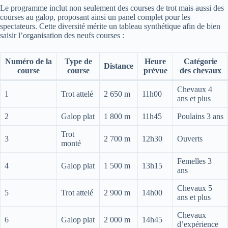
Le programme inclut non seulement des courses de trot mais aussi des
courses au galop, proposant ainsi un panel complet pour les
spectateurs. Cette diversité mérite un tableau synthétique afin de bien
saisir l’organisation des neufs courses :
Numéro de la
Type de
Heure
Catégorie
Distance
course
course
prévue
des chevaux
Chevaux 4
1
Trot attelé
2 650 m
11h00
ans et plus
2
Galop plat
1 800 m
11h45
Poulains 3 ans
Trot
3
2 700 m
12h30
Ouverts
monté
Femelles 3
4
Galop plat
1 500 m
13h15
ans
Chevaux 5
5
Trot attelé
2 900 m
14h00
ans et plus
Chevaux
6
Galop plat
2 000 m
14h45
d’expérience