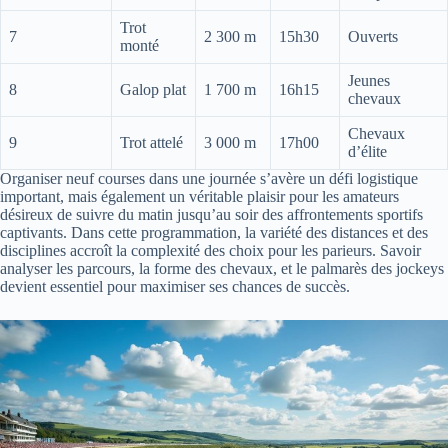
Trot
7
2 300 m
15h30
Ouverts
monté
Jeunes
8
Galop plat
1 700 m
16h15
chevaux
Chevaux
9
Trot attelé
3 000 m
17h00
d’élite
Organiser neuf courses dans une journée s’avère un défi logistique
important, mais également un véritable plaisir pour les amateurs
désireux de suivre du matin jusqu’au soir des affrontements sportifs
captivants. Dans cette programmation, la variété des distances et des
disciplines accroît la complexité des choix pour les parieurs. Savoir
analyser les parcours, la forme des chevaux, et le palmarès des jockeys
devient essentiel pour maximiser ses chances de succès.