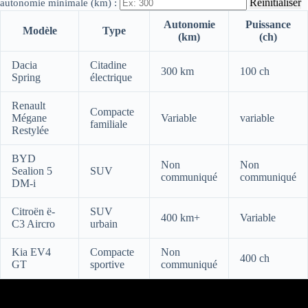
Réinitialiser
autonomie minimale (km) :
Autonomie
Puissance
Modèle
Type
(km)
(ch)
Dacia
Citadine
300 km
100 ch
Spring
électrique
Renault
Compacte
Mégane
Variable
variable
familiale
Restylée
BYD
Non
Non
Sealion 5
SUV
communiqué
communiqué
DM-i
Citroën ë-
SUV
400 km+
Variable
C3 Aircro
urbain
Kia EV4
Compacte
Non
400 ch
GT
sportive
communiqué