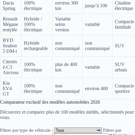
Dacia
100%
environ 300
Citadine
jusqu’à 100
Spring
électrique
km
électrique
Renault
Hybride /
Variable
Compacte
Mégane
100%
selon
variable
familiale
restylée
électrique
version
BYD
Hybride
non
non
Sealion
SUV
rechargeable
communiqué
communiqué
5 DM-i
Citroën
100%
plus de 400
SUV
ë-C3
variable
électrique
km
urbain
Aircross
Kia
100%
non
Compacte
EV4
environ 400
électrique
communiqué
sportive
GT
Comparateur exclusif des modèles automobiles 2026
Découvrez et comparez plus de 100 modèles inédits, sélectionnés pour
vous.
Filtrer par type de véhicule :
Filtrer par