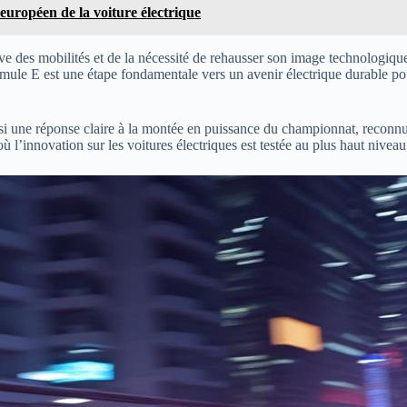
uropéen de la voiture électrique
ssive des mobilités et de la nécessité de rehausser son image technologi
ormule E est une étape fondamentale vers un avenir électrique durable p
ussi une réponse claire à la montée en puissance du championnat, reconn
où l’innovation sur les voitures électriques est testée au plus haut nive