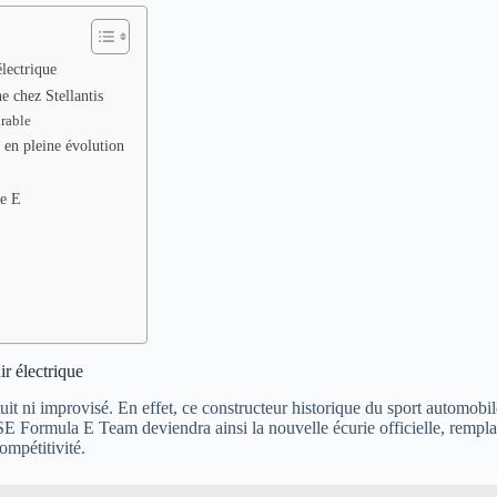
électrique
e chez Stellantis
urable
 en pleine évolution
le E
ir électrique
uit ni improvisé. En effet, ce constructeur historique du sport automobil
GSE Formula E Team deviendra ainsi la nouvelle écurie officielle, rempl
mpétitivité.