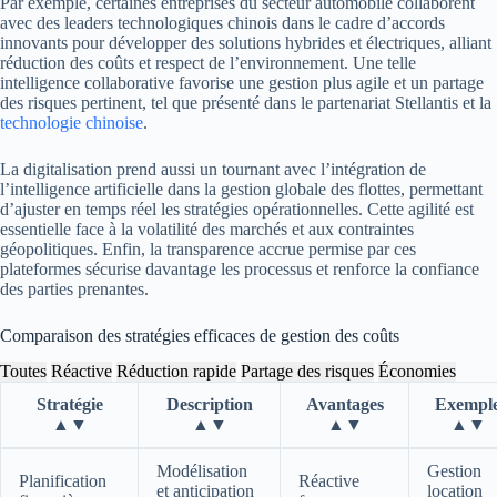
Par exemple, certaines entreprises du secteur automobile collaborent
avec des leaders technologiques chinois dans le cadre d’accords
innovants pour développer des solutions hybrides et électriques, alliant
réduction des coûts et respect de l’environnement. Une telle
intelligence collaborative favorise une gestion plus agile et un partage
des risques pertinent, tel que présenté dans le partenariat Stellantis et la
technologie chinoise
.
La digitalisation prend aussi un tournant avec l’intégration de
l’intelligence artificielle dans la gestion globale des flottes, permettant
d’ajuster en temps réel les stratégies opérationnelles. Cette agilité est
essentielle face à la volatilité des marchés et aux contraintes
géopolitiques. Enfin, la transparence accrue permise par ces
plateformes sécurise davantage les processus et renforce la confiance
des parties prenantes.
Comparaison des stratégies efficaces de gestion des coûts
Toutes
Réactive
Réduction rapide
Partage des risques
Économies
Stratégie
Description
Avantages
Exempl
▲▼
▲▼
▲▼
▲▼
Tableau comparant différentes stratégies de gestion des coûts
Modélisation
Gestion
Planification
Réactive
et anticipation
location