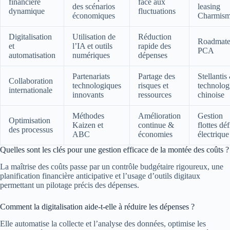
financière
face aux
des scénarios
leasing
dynamique
fluctuations
économiques
Charmis
Digitalisation
Utilisation de
Réduction
Roadmat
et
l’IA et outils
rapide des
PCA
automatisation
numériques
dépenses
Partenariats
Partage des
Stellantis
Collaboration
technologiques
risques et
technolog
internationale
innovants
ressources
chinoise
Méthodes
Amélioration
Gestion
Optimisation
Kaizen et
continue &
flottes déf
des processus
ABC
économies
électrique
Quelles sont les clés pour une gestion efficace de la montée des coûts ?
La maîtrise des coûts passe par un contrôle budgétaire rigoureux, une
planification financière anticipative et l’usage d’outils digitaux
permettant un pilotage précis des dépenses.
Comment la digitalisation aide-t-elle à réduire les dépenses ?
Elle automatise la collecte et l’analyse des données, optimise les