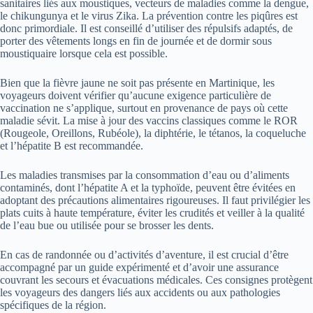
sanitaires liés aux moustiques, vecteurs de maladies comme la dengue,
le chikungunya et le virus Zika. La prévention contre les piqûres est
donc primordiale. Il est conseillé d’utiliser des répulsifs adaptés, de
porter des vêtements longs en fin de journée et de dormir sous
moustiquaire lorsque cela est possible.
Bien que la fièvre jaune ne soit pas présente en Martinique, les
voyageurs doivent vérifier qu’aucune exigence particulière de
vaccination ne s’applique, surtout en provenance de pays où cette
maladie sévit. La mise à jour des vaccins classiques comme le ROR
(Rougeole, Oreillons, Rubéole), la diphtérie, le tétanos, la coqueluche
et l’hépatite B est recommandée.
Les maladies transmises par la consommation d’eau ou d’aliments
contaminés, dont l’hépatite A et la typhoïde, peuvent être évitées en
adoptant des précautions alimentaires rigoureuses. Il faut privilégier les
plats cuits à haute température, éviter les crudités et veiller à la qualité
de l’eau bue ou utilisée pour se brosser les dents.
En cas de randonnée ou d’activités d’aventure, il est crucial d’être
accompagné par un guide expérimenté et d’avoir une assurance
couvrant les secours et évacuations médicales. Ces consignes protègent
les voyageurs des dangers liés aux accidents ou aux pathologies
spécifiques de la région.