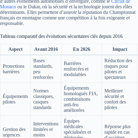
d’autres événements automobiles d’envergure, comme le
Circuit de
Monaco
ou le Dakar, où la sécurité et la technologie jouent des rôles
déterminants. Elles permettent d’asseoir la réputation du Championnat
français en montagne comme une compétition à la fois exigeante et
responsable.
Tableau comparatif des évolutions sécuritaires clés depuis 2016
Aspect
Avant 2016
En 2026
Impact
Bases
Réduction des
Barrières
Protections
standards,
risques pour
renforcées et
barrières
peu
pilotes et
modulables
renforcées
spectateurs
Équipements
Normes
Meilleure
homologués FIA,
Équipements
classiques,
sécurité et
combinaisons
pilotes
casques
confort des
anti-feu
standards
pilotes
améliorées
Équipes
Interventions
médicales
Réponse plus
Gestion des
limitées et
spécialisées et
rapide en cas
urgences
moins
déployées
d’accident