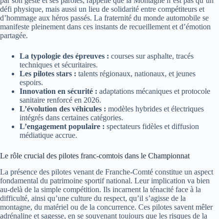
par son geste et ses paroles, rappelle que la Montagne n’est pas qu’un
défi physique, mais aussi un lieu de solidarité entre compétiteurs et
d’hommage aux héros passés. La fraternité du monde automobile se
manifeste pleinement dans ces instants de recueillement et d’émotion
partagée.
La typologie des épreuves :
courses sur asphalte, tracés
techniques et sécuritaires.
Les pilotes stars :
talents régionaux, nationaux, et jeunes
espoirs.
Innovation en sécurité :
adaptations mécaniques et protocole
sanitaire renforcé en 2026.
L’évolution des véhicules :
modèles hybrides et électriques
intégrés dans certaines catégories.
L’engagement populaire :
spectateurs fidèles et diffusion
médiatique accrue.
Le rôle crucial des pilotes franc-comtois dans le Championnat
La présence des pilotes venant de Franche-Comté constitue un aspect
fondamental du patrimoine sportif national. Leur implication va bien
au-delà de la simple compétition. Ils incarnent la ténacité face à la
difficulté, ainsi qu’une culture du respect, qu’il s’agisse de la
montagne, du matériel ou de la concurrence. Ces pilotes savent mêler
adrénaline et sagesse, en se souvenant toujours que les risques de la