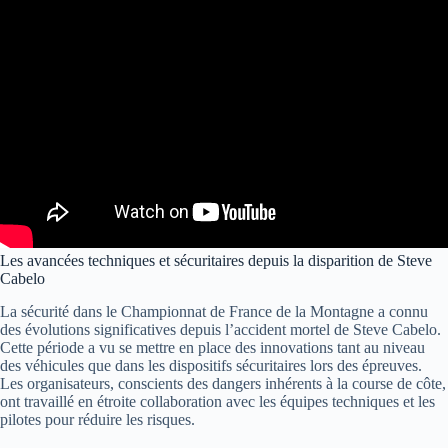
Les avancées techniques et sécuritaires depuis la disparition de Steve
Cabelo
La sécurité dans le Championnat de France de la Montagne a connu
des évolutions significatives depuis l’accident mortel de Steve Cabelo.
Cette période a vu se mettre en place des innovations tant au niveau
des véhicules que dans les dispositifs sécuritaires lors des épreuves.
Les organisateurs, conscients des dangers inhérents à la course de côte,
ont travaillé en étroite collaboration avec les équipes techniques et les
pilotes pour réduire les risques.