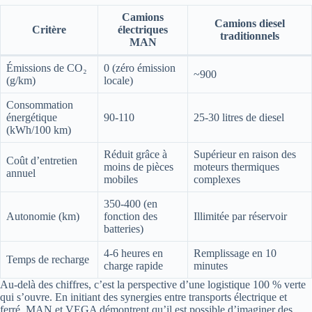
Camions
Camions diesel
Critère
électriques
traditionnels
MAN
Émissions de CO₂
0 (zéro émission
~900
(g/km)
locale)
Consommation
énergétique
90-110
25-30 litres de diesel
(kWh/100 km)
Réduit grâce à
Supérieur en raison des
Coût d’entretien
moins de pièces
moteurs thermiques
annuel
mobiles
complexes
350-400 (en
Autonomie (km)
fonction des
Illimitée par réservoir
batteries)
4-6 heures en
Remplissage en 10
Temps de recharge
charge rapide
minutes
Au-delà des chiffres, c’est la perspective d’une logistique 100 % verte
qui s’ouvre. En initiant des synergies entre transports électrique et
ferré, MAN et VEGA démontrent qu’il est possible d’imaginer des