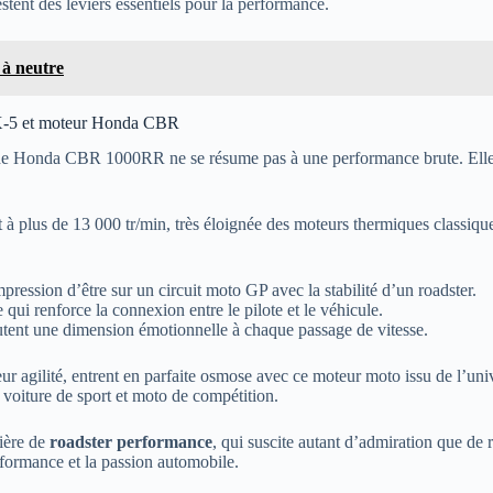
estent des leviers essentiels pour la performance.
 à neutre
 MX-5 et moteur Honda CBR
e Honda CBR 1000RR ne se résume pas à une performance brute. Elle r
à plus de 13 000 tr/min, très éloignée des moteurs thermiques classiqu
ression d’être sur un circuit moto GP avec la stabilité d’un roadster.
ui renforce la connexion entre le pilote et le véhicule.
utent une dimension émotionnelle à chaque passage de vitesse.
eur agilité, entrent en parfaite osmose avec ce moteur moto issu de l’uni
e voiture de sport et moto de compétition.
tière de
roadster performance
, qui suscite autant d’admiration que de
rformance et la passion automobile.