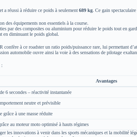
et a réussi à réduire ce poids à seulement
689 kg
. Ce gain spectaculaire 
ion des équipements non essentiels à la course.
ies par des composites ou aluminium pour réduire le poids tout en gardan
t en diminuant le poids global.
onfère à ce roadster un ratio poids/puissance rare, lui permettant d’a
ssion automobile ouvre ainsi la voie à des sensations de pilotage exaltan
 :
Avantages
de 6 secondes – réactivité instantanée
omportement neutre et prévisible
ie grâce à une masse réduite
 grâce au moteur moto optimisé à hauts régimes
ger les innovations à venir dans les sports mécaniques et la mobilité lég