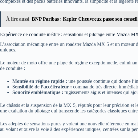
complexes et des packs batteries innovants, la simplicité et la légèreté r
À lire aussi
BNP Paribas : Kepler Cheuvreux passe son conseil
Expérience de conduite inédite : sensations et pilotage entre Mazda
L’association mécanique entre un roadster Mazda MX-5 et un moteur d
uniques.
Le moteur de moto offre une plage de régime exceptionnelle, culminant 
de conduite :
Montée en régime rapide :
une poussée continue qui donne l’imp
Sensibilité de l’accélérateur :
commande très directe, immédiate q
Sonorité emblématique :
rugissements aigus et intenses qui ajo
Le châssis et la suspension de la MX-5, réputés pour leur précision et l
une exaltation du pilotage qui transcende les catégories classiques entr
Les adeptes de sensations pures y voient une nouvelle référence en ma
au volant et ouvre la voie à des expériences uniques, centrées sur la pe