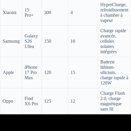
HyperCharge,
15
refroidissement
Xiaomi
300
4
Pro+
à chambre à
vapeur
Charge rapide
Galaxy
avancée,
Samsung
S26
150
10
cellules
Ultra
solaires
intégrées
Batterie
iPhone
lithium-
Apple
17 Pro
120
15
silicium,
Max
charge rapide à
120W
Charge Flash
Find
2.0, charge
Oppo
125
12
X6 Pro
magnétique
sans fil