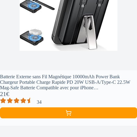
Batterie Externe sans Fil Magnétique 10000mAh Power Bank
Chargeur Portable Charge Rapide PD 20W USB-A/Type-C 22.5W
Mag-Safe Batterie Compatible avec pour iPhone
21€
12/13/14/Mini/Pro/Pro Max（Bleu）
34