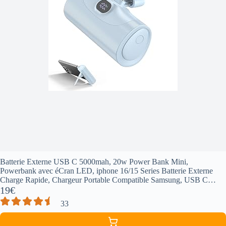
Batterie Externe USB C 5000mah, 20w Power Bank Mini,
Powerbank avec éCran LED, iphone 16/15 Series Batterie Externe
Charge Rapide, Chargeur Portable Compatible Samsung, USB C
Phones Etc (Bleu Ciel)
19€
33