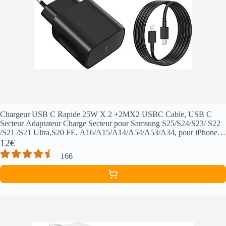
Chargeur USB C Rapide 25W X 2 +2MX2 USBC Cable, USB C
Secteur Adaptateur Charge Secteur pour Samsung S25/S24/S23/ S22
/S21 /S21 Ultra,S20 FE, A16/A15/A14/A54/A53/A34, pour iPhone
Huawei Xiaomi
12€
166