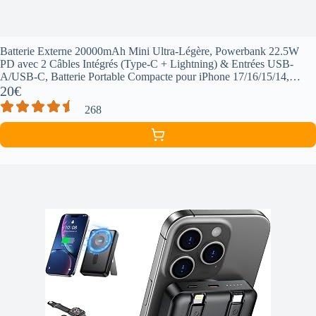
Batterie Externe 20000mAh Mini Ultra-Légère, Powerbank 22.5W
PD avec 2 Câbles Intégrés (Type-C + Lightning) & Entrées USB-
A/USB-C, Batterie Portable Compacte pour iPhone 17/16/15/14,
Samsung Galaxy
20€
268