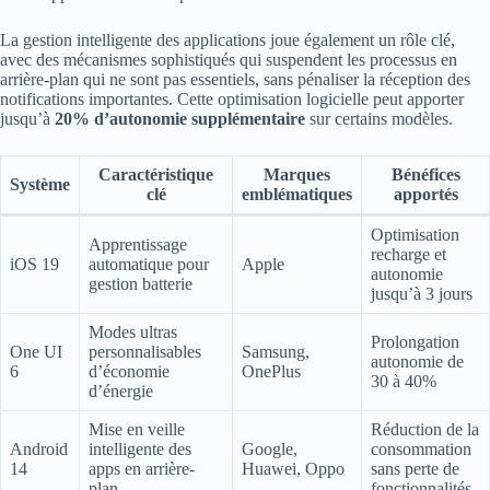
La gestion intelligente des applications joue également un rôle clé,
avec des mécanismes sophistiqués qui suspendent les processus en
arrière-plan qui ne sont pas essentiels, sans pénaliser la réception des
notifications importantes. Cette optimisation logicielle peut apporter
jusqu’à
20% d’autonomie supplémentaire
sur certains modèles.
Caractéristique
Marques
Bénéfices
Système
clé
emblématiques
apportés
Optimisation
Apprentissage
recharge et
iOS 19
automatique pour
Apple
autonomie
gestion batterie
jusqu’à 3 jours
Modes ultras
Prolongation
One UI
personnalisables
Samsung,
autonomie de
6
d’économie
OnePlus
30 à 40%
d’énergie
Mise en veille
Réduction de la
Android
intelligente des
Google,
consommation
14
apps en arrière-
Huawei, Oppo
sans perte de
plan
fonctionnalités