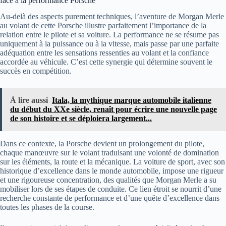
face à la performance Porsche
Au-delà des aspects purement techniques, l’aventure de Morgan Merle
au volant de cette Porsche illustre parfaitement l’importance de la
relation entre le pilote et sa voiture. La performance ne se résume pas
uniquement à la puissance ou à la vitesse, mais passe par une parfaite
adéquation entre les sensations ressenties au volant et la confiance
accordée au véhicule. C’est cette synergie qui détermine souvent le
succès en compétition.
À lire aussi
Itala, la mythique marque automobile italienne
du début du XXe siècle, renaît pour écrire une nouvelle page
de son histoire et se déploiera largement...
Dans ce contexte, la Porsche devient un prolongement du pilote,
chaque manœuvre sur le volant traduisant une volonté de domination
sur les éléments, la route et la mécanique. La voiture de sport, avec son
historique d’excellence dans le monde automobile, impose une rigueur
et une rigoureuse concentration, des qualités que Morgan Merle a su
mobiliser lors de ses étapes de conduite. Ce lien étroit se nourrit d’une
recherche constante de performance et d’une quête d’excellence dans
toutes les phases de la course.