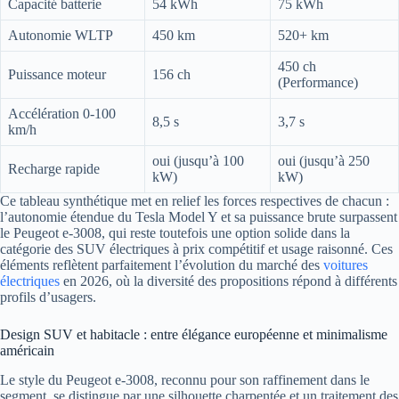
Capacité batterie
54 kWh
75 kWh
Autonomie WLTP
450 km
520+ km
450 ch
Puissance moteur
156 ch
(Performance)
Accélération 0-100
8,5 s
3,7 s
km/h
oui (jusqu’à 100
oui (jusqu’à 250
Recharge rapide
kW)
kW)
Ce tableau synthétique met en relief les forces respectives de chacun :
l’autonomie étendue du Tesla Model Y et sa puissance brute surpassent
le Peugeot e-3008, qui reste toutefois une option solide dans la
catégorie des SUV électriques à prix compétitif et usage raisonné. Ces
éléments reflètent parfaitement l’évolution du marché des
voitures
électriques
en 2026, où la diversité des propositions répond à différents
profils d’usagers.
Design SUV et habitacle : entre élégance européenne et minimalisme
américain
Le style du Peugeot e-3008, reconnu pour son raffinement dans le
segment, se distingue par une silhouette charpentée et un traitement des