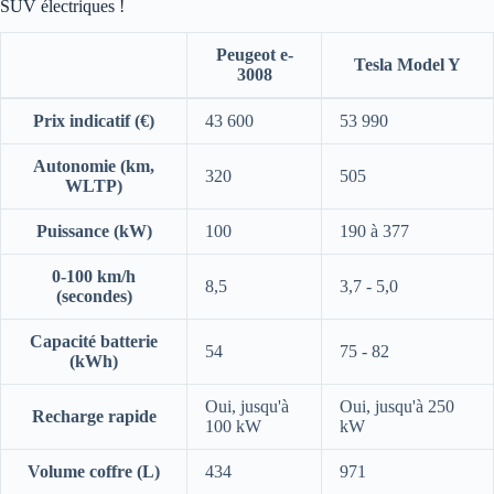
SUV électriques !
Peugeot e-
Tesla Model Y
3008
Tableau comparatif des caractéristiques principales entre le Peuge
Prix indicatif (€)
43 600
53 990
Autonomie (km,
320
505
WLTP)
Puissance (kW)
100
190 à 377
0-100 km/h
8,5
3,7 - 5,0
(secondes)
Capacité batterie
54
75 - 82
(kWh)
Oui, jusqu'à
Oui, jusqu'à 250
Recharge rapide
100 kW
kW
Volume coffre (L)
434
971