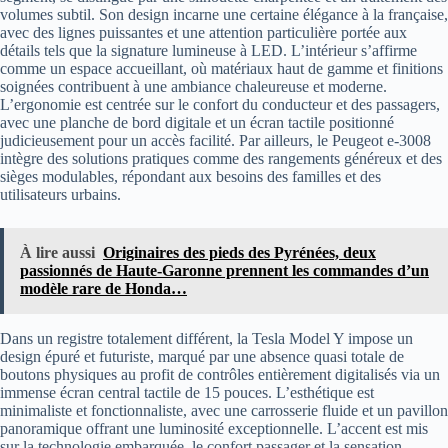
volumes subtil. Son design incarne une certaine élégance à la française,
avec des lignes puissantes et une attention particulière portée aux
détails tels que la signature lumineuse à LED. L’intérieur s’affirme
comme un espace accueillant, où matériaux haut de gamme et finitions
soignées contribuent à une ambiance chaleureuse et moderne.
L’ergonomie est centrée sur le confort du conducteur et des passagers,
avec une planche de bord digitale et un écran tactile positionné
judicieusement pour un accès facilité. Par ailleurs, le Peugeot e-3008
intègre des solutions pratiques comme des rangements généreux et des
sièges modulables, répondant aux besoins des familles et des
utilisateurs urbains.
À lire aussi
Originaires des pieds des Pyrénées, deux
passionnés de Haute-Garonne prennent les commandes d’un
modèle rare de Honda…
Dans un registre totalement différent, la Tesla Model Y impose un
design épuré et futuriste, marqué par une absence quasi totale de
boutons physiques au profit de contrôles entièrement digitalisés via un
immense écran central tactile de 15 pouces. L’esthétique est
minimaliste et fonctionnaliste, avec une carrosserie fluide et un pavillon
panoramique offrant une luminosité exceptionnelle. L’accent est mis
sur la technologie embarquée, le confort passager et la sensation