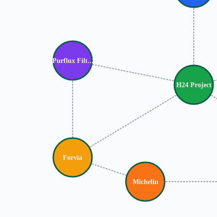
Purflux Filt...
H24 Project
Forvia
Michelin