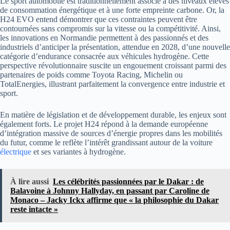
Le sport automobile est traditionnellement associé à des niveaux élevés
de consommation énergétique et à une forte empreinte carbone. Or, la
H24 EVO entend démontrer que ces contraintes peuvent être
contournées sans compromis sur la vitesse ou la compétitivité. Ainsi,
les innovations en Normandie permettent à des passionnés et des
industriels d’anticiper la présentation, attendue en 2028, d’une nouvelle
catégorie d’endurance consacrée aux véhicules hydrogène. Cette
perspective révolutionnaire suscite un engouement croissant parmi des
partenaires de poids comme Toyota Racing, Michelin ou
TotalEnergies, illustrant parfaitement la convergence entre industrie et
sport.
En matière de législation et de développement durable, les enjeux sont
également forts. Le projet H24 répond à la demande européenne
d’intégration massive de sources d’énergie propres dans les mobilités
du futur, comme le reflète l’intérêt grandissant autour de la voiture
électrique
et ses variantes à hydrogène.
À lire aussi
Les célébrités passionnées par le Dakar : de
Balavoine à Johnny Hallyday, en passant par Caroline de
Monaco – Jacky Ickx affirme que « la philosophie du Dakar
reste intacte »