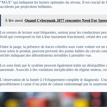
“MAX” qui indiquent les bornes optimales du niveau. Il est crucial de fair
accidents par projections brûlantes.
À lire aussi
Quand Cyberpunk 2077 rencontre Need For Speed : 
Les erreurs de lecture sont fréquentes, surtout pour les conducteurs p
froid qui correspond en fait à leur maximum fonctionnel, créant des co
Outre la jauge, la présence de traces colorées sous votre voiture est un 
rose selon le produit, peuvent provenir des points faibles du circuit co
séchés indiquant des débordements invisibles à première vue.
Les sons émis par le système peuvent également trahir un déséquilibre d
anormale. Associés à des variations inexplicables du régime moteur, ces 
L’observation de la fumée à l’échappement complète le diagnostic. Une
possiblement à cause d’un joint de culasse endommagé par la surpressio