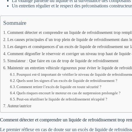
La vidange partielle du liquide et la surveillance des composants 
Un entretien régulier et le respect des préconisations constructeu
Sommaire
Comment détecter et comprendre un liquide de refroidissement trop rempli
Les causes principales d’un trop plein de liquide de refroidissement dans l
Les dangers et conséquences d’un excès de liquide de refroidissement sur 
Comment dégonfler le réservoir et corriger un niveau trop haut de liquide 
Simulateur : Que faire en cas de trop de liquide de refroidissement
Maintenir un entretien véhicule rigoureux pour éviter le liquide de refroid
Pourquoi est-il important de vérifier le niveau de liquide de refroidisseme
Quels sont les signes d’un excès de liquide de refroidissement ?
Comment retirer l’excès de liquide en toute sécurité ?
Quels risques encourt le moteur en cas de surpression prolongée ?
Peut-on réutiliser le liquide de refroidissement récupéré ?
Auteur/autrice
Comment détecter et comprendre un liquide de refroidissement trop rem
Le premier réflexe en cas de doute sur un excès de liquide de refroidis