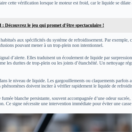
e cette vérification lorsque le moteur est froid, car le liquide se dilate
Découvrez le jeu qui promet d’être spectaculaire !
eu habitués aux spécificités du système de refroidissement. Par exempl
nfusions pouvant mener à un trop-plein non intentionnel.
signal d’alerte. Elles traduisent un écoulement de liquide par surpression
mme les durites de trop-plein ou les joints d’étanchéité. Un nettoyage r
ans le niveau de liquide. Les gargouillements ou claquements parfois aud
phénomènes doivent inciter à vérifier rapidement le liquide de refroidis
 fumée blanche persistante, souvent accompagnée d’une odeur sucrée, in
n. Ce signe nécessite une intervention immédiate pour éviter une casse