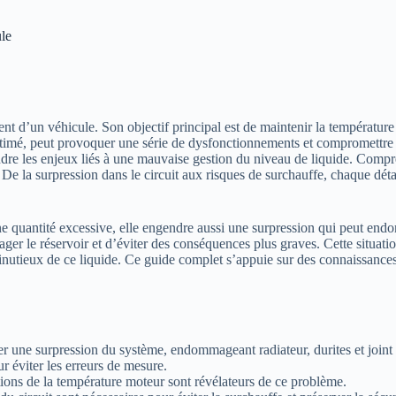
ule
nt d’un véhicule. Son objectif principal est de maintenir la températur
estimé, peut provoquer une série de dysfonctionnements et compromettre 
dre les enjeux liés à une mauvaise gestion du niveau de liquide. Comprend
De la surpression dans le circuit aux risques de surchauffe, chaque détai
e quantité excessive, elle engendre aussi une surpression qui peut end
ager le réservoir et d’éviter des conséquences plus graves. Cette situa
 minutieux de ce liquide. Ce guide complet s’appuie sur des connaissan
r une surpression du système, endommageant radiateur, durites et joint 
r éviter les erreurs de mesure.
tions de la température moteur sont révélateurs de ce problème.