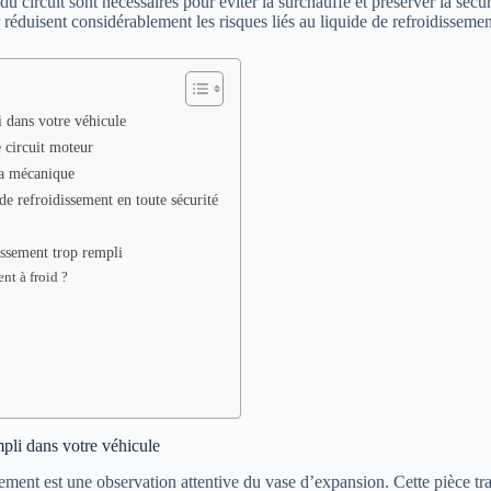
du circuit sont nécessaires pour éviter la surchauffe et préserver la sécu
r réduisent considérablement les risques liés au liquide de refroidissemen
 dans votre véhicule
e circuit moteur
la mécanique
de refroidissement en toute sécurité
issement trop rempli
nt à froid ?
pli dans votre véhicule
sement est une observation attentive du vase d’expansion. Cette pièce tr