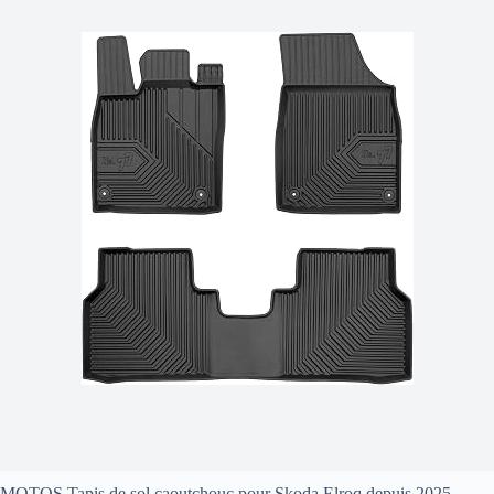
MOTOS Tapis de sol caoutchouc pour Skoda Elroq depuis 2025