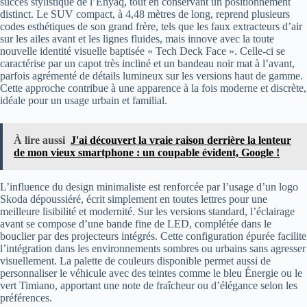
succès stylistique de l’Enyaq, tout en conservant un positionnement
distinct. Le SUV compact, à 4,48 mètres de long, reprend plusieurs
codes esthétiques de son grand frère, tels que les faux extracteurs d’air
sur les ailes avant et les lignes fluides, mais innove avec la toute
nouvelle identité visuelle baptisée « Tech Deck Face ». Celle-ci se
caractérise par un capot très incliné et un bandeau noir mat à l’avant,
parfois agrémenté de détails lumineux sur les versions haut de gamme.
Cette approche contribue à une apparence à la fois moderne et discrète,
idéale pour un usage urbain et familial.
À lire aussi
J'ai découvert la vraie raison derrière la lenteur
de mon vieux smartphone : un coupable évident, Google !
L’influence du design minimaliste est renforcée par l’usage d’un logo
Skoda dépoussiéré, écrit simplement en toutes lettres pour une
meilleure lisibilité et modernité. Sur les versions standard, l’éclairage
avant se compose d’une bande fine de LED, complétée dans le
bouclier par des projecteurs intégrés. Cette configuration épurée facilite
l’intégration dans les environnements sombres ou urbains sans agresser
visuellement. La palette de couleurs disponible permet aussi de
personnaliser le véhicule avec des teintes comme le bleu Énergie ou le
vert Timiano, apportant une note de fraîcheur ou d’élégance selon les
préférences.