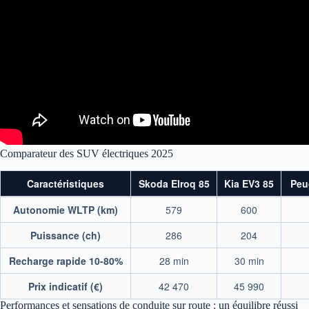
Comparateur des SUV électriques 2025
Caractéristiques
Skoda Elroq 85
Kia EV3 85
Peu
Tableau comparatif des caractéristiques du Skoda Elroq 85
Autonomie WLTP (km)
579
600
Puissance (ch)
286
204
Recharge rapide 10-80%
28 min
30 min
Prix indicatif (€)
42 470
45 990
Performances et sensations de conduite sur route : un équilibre réussi