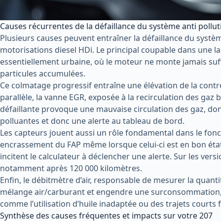
Causes récurrentes de la défaillance du système anti pollu
Plusieurs causes peuvent entraîner la défaillance du systè
motorisations diesel HDi. Le principal coupable dans une la
essentiellement urbaine, où le moteur ne monte jamais su
particules accumulées.
Ce colmatage progressif entraîne une élévation de la cont
parallèle, la vanne EGR, exposée à la recirculation des ga
défaillante provoque une mauvaise circulation des gaz, do
polluantes et donc une alerte au tableau de bord.
Les capteurs jouent aussi un rôle fondamental dans le fon
encrassement du FAP même lorsque celui-ci est en bon ét
incitent le calculateur à déclencher une alerte. Sur les ver
notamment après 120 000 kilomètres.
Enfin, le débitmètre d’air, responsable de mesurer la quanti
mélange air/carburant et engendre une surconsommation, u
comme l’utilisation d’huile inadaptée ou des trajets courts
Synthèse des causes fréquentes et impacts sur votre 207