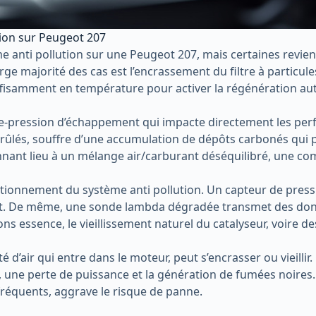
tion sur Peugeot 207
me anti pollution sur une Peugeot 207, mais certaines revie
rge majorité des cas est l’encrassement du filtre à particul
ffisamment en température pour activer la régénération au
re-pression d’échappement qui impacte directement les per
z brûlés, souffre d’une accumulation de dépôts carbonés qui
nnant lieu à un mélange air/carburant déséquilibré, une c
ctionnement du système anti pollution. Un capteur de press
at. De même, une sonde lambda dégradée transmet des donn
sions essence, le vieillissement naturel du catalyseur, voir
té d’air qui entre dans le moteur, peut s’encrasser ou vieil
ne perte de puissance et la génération de fumées noires. 
 fréquents, aggrave le risque de panne.