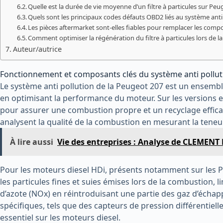
Quelle est la durée de vie moyenne d’un filtre à particules sur Peu
Quels sont les principaux codes défauts OBD2 liés au système anti 
Les pièces aftermarket sont-elles fiables pour remplacer les comp
Comment optimiser la régénération du filtre à particules lors de l
Auteur/autrice
Fonctionnement et composants clés du système anti pollut
Le système anti pollution de la Peugeot 207 est un ensemb
en optimisant la performance du moteur. Sur les versions e
pour assurer une combustion propre et un recyclage effica
analysent la qualité de la combustion en mesurant la teneu
À lire aussi
Vie des entreprises : Analyse de CLEMEN
Pour les moteurs diesel HDi, présents notamment sur les Peu
les particules fines et suies émises lors de la combustion, 
d’azote (NOx) en réintroduisant une partie des gaz d’écha
spécifiques, tels que des capteurs de pression différentie
essentiel sur les moteurs diesel.