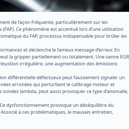
nnent de façon fréquente, particulièrement sur les
es (FAP). Ce phénomène est accentué lors d’une utilisation
tomatique du FAP, processus indispensable pour brûler les
formances et déclenche le fameux message d’erreur. En
 peut la gripper partiellement ou totalement. Une vanne EGR
ombustion irrégulière, une augmentation des émissions
ion différentielle défectueux peut faussement signaler un
ées erronées qui perturbent le calibrage moteur et
e des sondes lambda, peut aussi provoquer ce type d’anomalie,
lir. Ce dysfonctionnement provoque un déséquilibre du
Associé à ces problématiques, le mauvais entretien,