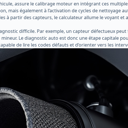
hicule, assure le calibrage moteur en intégrant ces multipl
n, mais également à l’activation de cycles de nettoyage aut
à partir des capteurs, le calculateur allume le voyant et af
agnostic difficile. Par exemple, un capteur défectueux peu
re mineur. Le diagnostic auto est donc une étape capitale po
capable de lire les codes défauts et d’orienter vers les inter