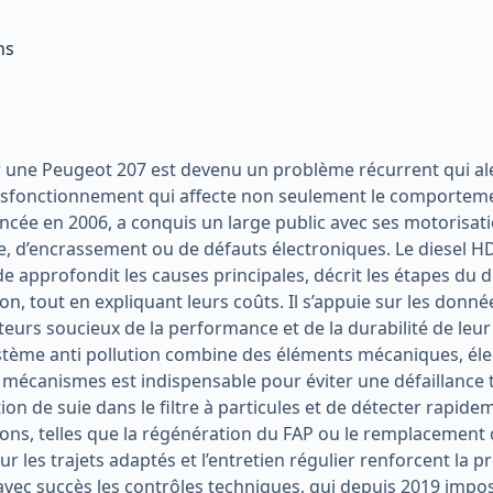
ns
ur une Peugeot 207 est devenu un problème récurrent qui aler
 dysfonctionnement qui affecte non seulement le comportem
ncée en 2006, a conquis un large public avec ses motorisati
e, d’encrassement ou de défauts électroniques. Le diesel 
uide approfondit les causes principales, décrit les étapes du
, tout en expliquant leurs coûts. Il s’appuie sur les données
eurs soucieux de la performance et de la durabilité de leu
système anti pollution combine des éléments mécaniques, éle
 mécanismes est indispensable pour éviter une défaillance 
lation de suie dans le filtre à particules et de détecter rap
ions, telles que la régénération du FAP ou le remplacement
ur les trajets adaptés et l’entretien régulier renforcent la p
 avec succès les contrôles techniques, qui depuis 2019 impo