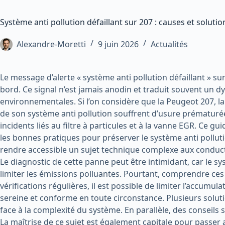
Système anti pollution défaillant sur 207 : causes et solutio
Alexandre-Moretti
9 juin 2026
Actualités
Le message d’alerte « système anti pollution défaillant » s
bord. Ce signal n’est jamais anodin et traduit souvent un
environnementales. Si l’on considère que la Peugeot 207, la
de son système anti pollution souffrent d’usure prématuré
incidents liés au filtre à particules et à la vanne EGR. Ce g
les bonnes pratiques pour préserver le système anti pollution
rendre accessible un sujet technique complexe aux conduct
Le diagnostic de cette panne peut être intimidant, car le 
limiter les émissions polluantes. Pourtant, comprendre ces
vérifications régulières, il est possible de limiter l’accumu
sereine et conforme en toute circonstance. Plusieurs solut
face à la complexité du système. En parallèle, des conseils s
La maîtrise de ce sujet est également capitale pour passer