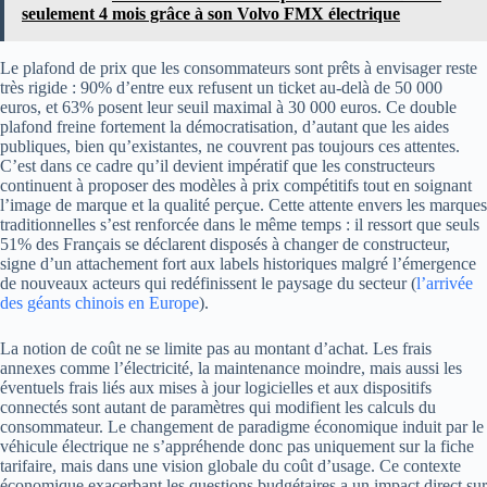
seulement 4 mois grâce à son Volvo FMX électrique
Le plafond de prix que les consommateurs sont prêts à envisager reste
très rigide : 90% d’entre eux refusent un ticket au-delà de 50 000
euros, et 63% posent leur seuil maximal à 30 000 euros. Ce double
plafond freine fortement la démocratisation, d’autant que les aides
publiques, bien qu’existantes, ne couvrent pas toujours ces attentes.
C’est dans ce cadre qu’il devient impératif que les constructeurs
continuent à proposer des modèles à prix compétitifs tout en soignant
l’image de marque et la qualité perçue. Cette attente envers les marques
traditionnelles s’est renforcée dans le même temps : il ressort que seuls
51% des Français se déclarent disposés à changer de constructeur,
signe d’un attachement fort aux labels historiques malgré l’émergence
de nouveaux acteurs qui redéfinissent le paysage du secteur (
l’arrivée
des géants chinois en Europe
).
La notion de coût ne se limite pas au montant d’achat. Les frais
annexes comme l’électricité, la maintenance moindre, mais aussi les
éventuels frais liés aux mises à jour logicielles et aux dispositifs
connectés sont autant de paramètres qui modifient les calculs du
consommateur. Le changement de paradigme économique induit par le
véhicule électrique ne s’appréhende donc pas uniquement sur la fiche
tarifaire, mais dans une vision globale du coût d’usage. Ce contexte
économique exacerbant les questions budgétaires a un impact direct sur