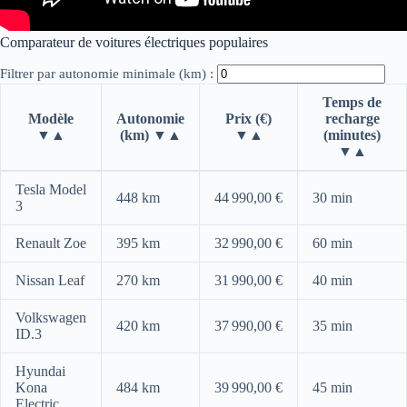
Comparateur de voitures électriques populaires
Filtrer par autonomie minimale (km) :
Temps de
Modèle
Autonomie
Prix (€)
recharge
▼▲
(km) ▼▲
▼▲
(minutes)
▼▲
Tableau comparatif interactif des modèles populaires de voitures é
Tesla Model
448 km
44 990,00 €
30 min
3
Renault Zoe
395 km
32 990,00 €
60 min
Nissan Leaf
270 km
31 990,00 €
40 min
Volkswagen
420 km
37 990,00 €
35 min
ID.3
Hyundai
Kona
484 km
39 990,00 €
45 min
Electric