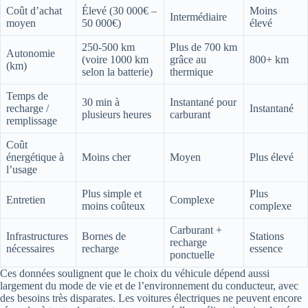
Coût d’achat
Élevé (30 000€ –
Moins
Intermédiaire
moyen
50 000€)
élevé
250-500 km
Plus de 700 km
Autonomie
(voire 1000 km
grâce au
800+ km
(km)
selon la batterie)
thermique
Temps de
30 min à
Instantané pour
recharge /
Instantané
plusieurs heures
carburant
remplissage
Coût
énergétique à
Moins cher
Moyen
Plus élevé
l’usage
Plus simple et
Plus
Entretien
Complexe
moins coûteux
complexe
Carburant +
Infrastructures
Bornes de
Stations
recharge
nécessaires
recharge
essence
ponctuelle
Ces données soulignent que le choix du véhicule dépend aussi
largement du mode de vie et de l’environnement du conducteur, avec
des besoins très disparates. Les voitures électriques ne peuvent encore