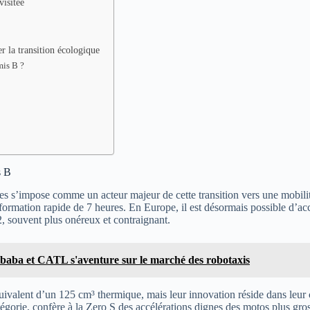
visitée
er la transition écologique
mis B ?
s B
 s’impose comme un acteur majeur de cette transition vers une mobilité
formation rapide de 7 heures. En Europe, il est désormais possible d’ac
2, souvent plus onéreux et contraignant.
libaba et CATL s'aventure sur le marché des robotaxis
alent d’un 125 cm³ thermique, mais leur innovation réside dans leur ca
gorie, confère à la Zero S des accélérations dignes des motos plus gros