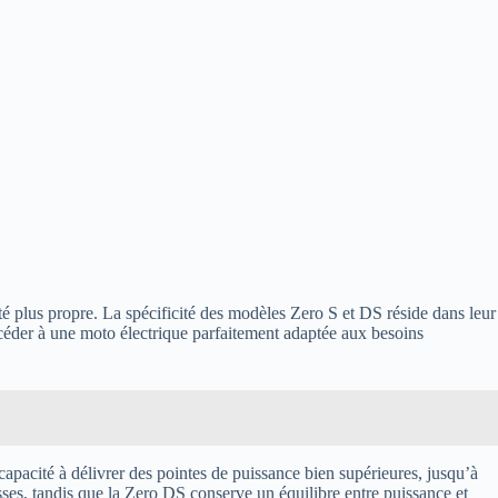
 plus propre. La spécificité des modèles Zero S et DS réside dans leur
céder à une moto électrique parfaitement adaptée aux besoins
pacité à délivrer des pointes de puissance bien supérieures, jusqu’à
ses, tandis que la Zero DS conserve un équilibre entre puissance et