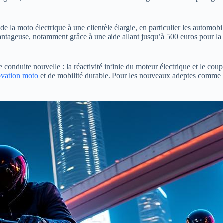
 de la moto électrique à une clientèle élargie, en particulier les automob
ntageuse, notamment grâce à une aide allant jusqu’à 500 euros pour la fo
onduite nouvelle : la réactivité infinie du moteur électrique et le coupl
ovation moto
et de mobilité durable. Pour les nouveaux adeptes comme l