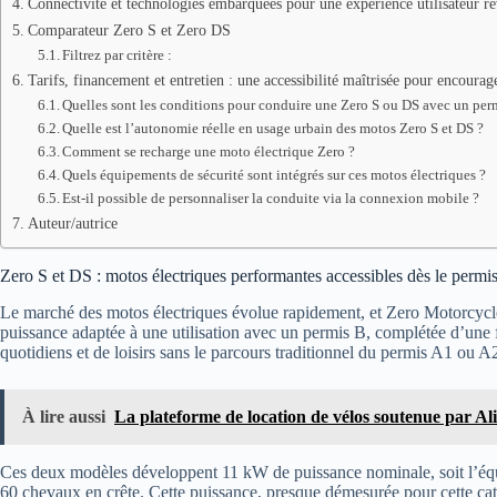
Connectivité et technologies embarquées pour une expérience utilisateur re
Comparateur Zero S et Zero DS
Filtrez par critère :
Tarifs, financement et entretien : une accessibilité maîtrisée pour encourag
Quelles sont les conditions pour conduire une Zero S ou DS avec un per
Quelle est l’autonomie réelle en usage urbain des motos Zero S et DS ?
Comment se recharge une moto électrique Zero ?
Quels équipements de sécurité sont intégrés sur ces motos électriques ?
Est-il possible de personnaliser la conduite via la connexion mobile ?
Auteur/autrice
Zero S et DS : motos électriques performantes accessibles dès le permi
Le marché des motos électriques évolue rapidement, et Zero Motorcycles
puissance adaptée à une utilisation avec un permis B, complétée d’une 
quotidiens et de loisirs sans le parcours traditionnel du permis A1 ou A
À lire aussi
La plateforme de location de vélos soutenue par A
Ces deux modèles développent 11 kW de puissance nominale, soit l’équiv
60 chevaux en crête. Cette puissance, presque démesurée pour cette caté