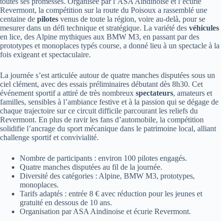
toutes ses promesses. Organisée par l’ASA Aindinoise et l’écurie
Revermont, la compétition sur la route du Poisoux a rassemblé une
centaine de
pilotes
venus de toute la région, voire au-delà, pour se
mesurer dans un défi technique et stratégique. La variété des
véhicules
en lice, des Alpine mythiques aux BMW M3, en passant par des
prototypes et monoplaces typés course, a donné lieu à un spectacle à la
fois exigeant et spectaculaire.
La journée s’est articulée autour de quatre manches disputées sous un
ciel clément, avec des essais préliminaires débutant dès 8h30. Cet
événement sportif a attiré de très nombreux
spectateurs
, amateurs et
familles, sensibles à l’ambiance festive et à la passion qui se dégage de
chaque trajectoire sur ce circuit difficile parcourant les reliefs du
Revermont. En plus de ravir les fans d’automobile, la compétition
solidifie l’ancrage du sport mécanique dans le patrimoine local, alliant
challenge sportif et convivialité.
Nombre de participants : environ 100 pilotes engagés.
Quatre manches disputées au fil de la journée.
Diversité des catégories : Alpine, BMW M3, prototypes,
monoplaces.
Tarifs adaptés : entrée 8 € avec réduction pour les jeunes et
gratuité en dessous de 10 ans.
Organisation par ASA Aindinoise et écurie Revermont.