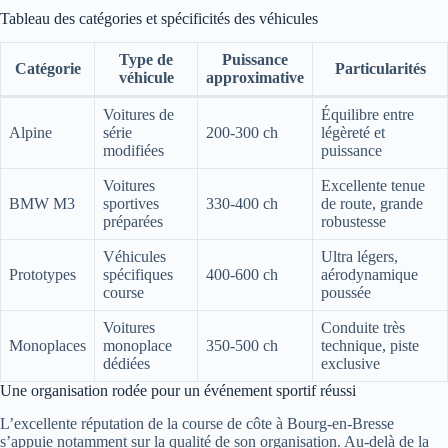
Tableau des catégories et spécificités des véhicules
Type de
Puissance
Catégorie
Particularités
véhicule
approximative
Voitures de
Équilibre entre
Alpine
série
200-300 ch
légèreté et
modifiées
puissance
Voitures
Excellente tenue
BMW M3
sportives
330-400 ch
de route, grande
préparées
robustesse
Véhicules
Ultra légers,
Prototypes
spécifiques
400-600 ch
aérodynamique
course
poussée
Voitures
Conduite très
Monoplaces
monoplace
350-500 ch
technique, piste
dédiées
exclusive
Une organisation rodée pour un événement sportif réussi
L’excellente réputation de la course de côte à Bourg-en-Bresse
s’appuie notamment sur la qualité de son organisation. Au-delà de la