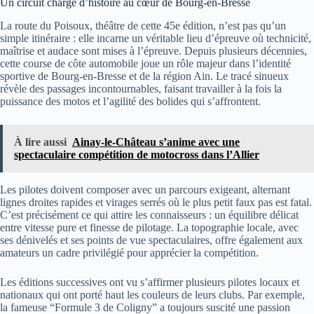
Un circuit chargé d’histoire au cœur de Bourg-en-Bresse
La route du Poisoux, théâtre de cette 45e édition, n’est pas qu’un
simple itinéraire : elle incarne un véritable lieu d’épreuve où technicité,
maîtrise et audace sont mises à l’épreuve. Depuis plusieurs décennies,
cette course de côte automobile joue un rôle majeur dans l’identité
sportive de Bourg-en-Bresse et de la région Ain. Le tracé sinueux
révèle des passages incontournables, faisant travailler à la fois la
puissance des motos et l’agilité des bolides qui s’affrontent.
À lire aussi
Ainay-le-Château s’anime avec une
spectaculaire compétition de motocross dans l’Allier
Les pilotes doivent composer avec un parcours exigeant, alternant
lignes droites rapides et virages serrés où le plus petit faux pas est fatal.
C’est précisément ce qui attire les connaisseurs : un équilibre délicat
entre vitesse pure et finesse de pilotage. La topographie locale, avec
ses dénivelés et ses points de vue spectaculaires, offre également aux
amateurs un cadre privilégié pour apprécier la compétition.
Les éditions successives ont vu s’affirmer plusieurs pilotes locaux et
nationaux qui ont porté haut les couleurs de leurs clubs. Par exemple,
la fameuse “Formule 3 de Coligny” a toujours suscité une passion