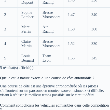
1
1.45
350
Dupont
Racing
Sophie
Bresse
2
1.47
340
Lambert
Motorsport
Marc
Ain
3
1.50
360
Perrin
Racing
Claire
Bresse
4
1.52
330
Martin
Motorsport
Louis
Team
5
1.55
345
Bernard
Lyon
5 résultat(s) affiché(s)
Quelle est la nature exacte d’une course de côte automobile ?
Une course de côte est une épreuve chronométrée où les pilotes
s’affrontent sur un parcours en montée, souvent sinueux et difficile,
visant à réaliser le meilleur temps possible sur le circuit défini.
Comment sont choisis les véhicules admissibles dans cette compétition
?