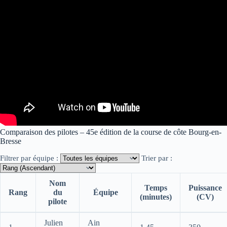
Comparaison des pilotes – 45e édition de la course de côte Bourg-en-
Bresse
Filtrer par équipe :
Trier par :
Nom
Temps
Puissance
Rang
du
Équipe
(minutes)
(CV)
pilote
Tableau comparateur des performances des pilotes :
Julien
Ain