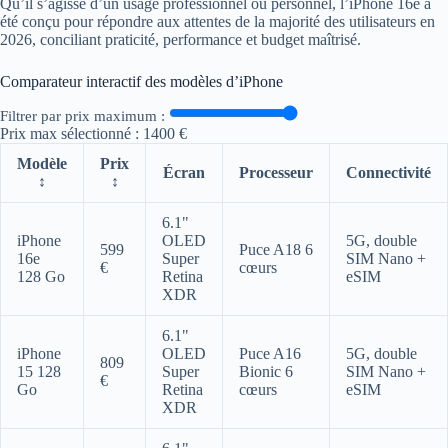
Qu’il s’agisse d’un usage professionnel ou personnel, l’iPhone 16e a
été conçu pour répondre aux attentes de la majorité des utilisateurs en
2026, conciliant praticité, performance et budget maîtrisé.
Comparateur interactif des modèles d’iPhone
Filtrer par prix maximum :
Prix max sélectionné :
1400 €
Modèle
Prix
Écran
Processeur
Connectivité
↕
↕
6.1"
iPhone
OLED
5G, double
599
Puce A18 6
16e
Super
SIM Nano +
€
cœurs
128 Go
Retina
eSIM
XDR
6.1"
iPhone
OLED
Puce A16
5G, double
809
15 128
Super
Bionic 6
SIM Nano +
€
Go
Retina
cœurs
eSIM
XDR