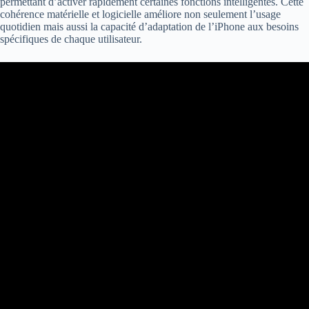
permettant d’activer rapidement certaines fonctions intelligentes. Cette
cohérence matérielle et logicielle améliore non seulement l’usage
quotidien mais aussi la capacité d’adaptation de l’iPhone aux besoins
spécifiques de chaque utilisateur.