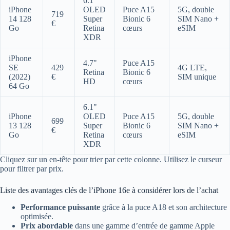
6.1"
iPhone
OLED
Puce A15
5G, double
719
14 128
Super
Bionic 6
SIM Nano +
€
Go
Retina
cœurs
eSIM
XDR
iPhone
4.7"
Puce A15
SE
429
4G LTE,
Retina
Bionic 6
(2022)
€
SIM unique
HD
cœurs
64 Go
6.1"
iPhone
OLED
Puce A15
5G, double
699
13 128
Super
Bionic 6
SIM Nano +
€
Go
Retina
cœurs
eSIM
XDR
Cliquez sur un en-tête pour trier par cette colonne. Utilisez le curseur
pour filtrer par prix.
Liste des avantages clés de l’iPhone 16e à considérer lors de l’achat
Performance puissante
grâce à la puce A18 et son architecture
optimisée.
Prix abordable
dans une gamme d’entrée de gamme Apple