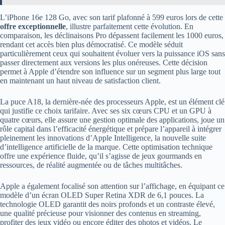
L’iPhone 16e 128 Go, avec son tarif plafonné à 599 euros lors de cette
offre exceptionnelle
, illustre parfaitement cette évolution. En
comparaison, les déclinaisons Pro dépassent facilement les 1000 euros,
rendant cet accès bien plus démocratisé. Ce modèle séduit
particulièrement ceux qui souhaitent évoluer vers la puissance iOS sans
passer directement aux versions les plus onéreuses. Cette décision
permet à Apple d’étendre son influence sur un segment plus large tout
en maintenant un haut niveau de satisfaction client.
La puce A18, la dernière-née des processeurs Apple, est un élément clé
qui justifie ce choix tarifaire. Avec ses six cœurs CPU et un GPU à
quatre cœurs, elle assure une gestion optimale des applications, joue un
rôle capital dans l’efficacité énergétique et prépare l’appareil à intégrer
pleinement les innovations d’Apple Intelligence, la nouvelle suite
d’intelligence artificielle de la marque. Cette optimisation technique
offre une expérience fluide, qu’il s’agisse de jeux gourmands en
ressources, de réalité augmentée ou de tâches multitâches.
Apple a également focalisé son attention sur l’affichage, en équipant ce
modèle d’un écran OLED Super Retina XDR de 6,1 pouces. La
technologie OLED garantit des noirs profonds et un contraste élevé,
une qualité précieuse pour visionner des contenus en streaming,
profiter des jeux vidéo ou encore éditer des photos et vidéos. Le